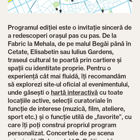
Programul ediției este o invitație sinceră de
a redescoperi orașul pas cu pas. De la
Fabric la Mehala, de pe malul Begăi până în
Cetate, Elisabetin sau Iulius Gardens,
traseul cultural te poartă prin cartiere și
spații cu identitate proprie. Pentru o
experiență cât mai fluidă, îți recomandăm
să explorezi site-ul oficial al evenimentului,
unde găsești o
hartă interactivă
cu toate
locațiile active, selecții curatoriale în
funcție de interese (muzică, film, ateliere,
sport etc.) și o funcție utilă de „favorite”, cu
care îți poți construi propriul program
personalizat. Concertele de pe scena