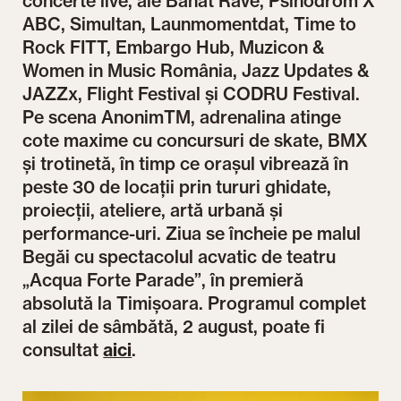
concerte live, ale Banat Rave, Psihodrom X
ABC, Simultan, Launmomentdat, Time to
Rock FITT, Embargo Hub, Muzicon &
Women in Music România, Jazz Updates &
JAZZx, Flight Festival și CODRU Festival.
Pe scena AnonimTM, adrenalina atinge
cote maxime cu concursuri de skate, BMX
și trotinetă, în timp ce orașul vibrează în
peste 30 de locații prin tururi ghidate,
proiecții, ateliere, artă urbană și
performance-uri. Ziua se încheie pe malul
Begăi cu spectacolul acvatic de teatru
„Acqua Forte Parade”, în premieră
absolută la Timișoara. Programul complet
al zilei de sâmbătă, 2 august, poate fi
consultat
aici
.