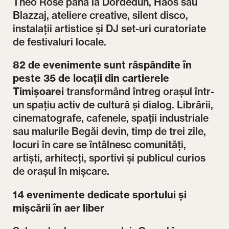
Theo Rose până la Dordeduh, Haos sau
Blazzaj, ateliere creative, silent disco,
instalații artistice și DJ set-uri curatoriate
de festivaluri locale.
82 de evenimente sunt răspândite în
peste 35 de locații din cartierele
Timișoarei
transformând întreg orașul într-
un spațiu activ de cultură și dialog. Librării,
cinematografe, cafenele, spații industriale
sau malurile Begăi devin, timp de trei zile,
locuri în care se întâlnesc comunități,
artiști, arhitecți, sportivi și publicul curios
de orașul în mișcare.
14 evenimente dedicate sportului și
mișcării în aer liber