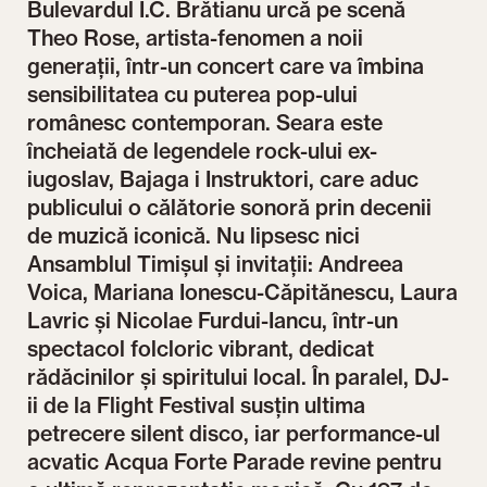
Bulevardul I.C. Brătianu urcă pe scenă
Theo Rose, artista-fenomen a noii
generații, într-un concert care va îmbina
sensibilitatea cu puterea pop-ului
românesc contemporan. Seara este
încheiată de legendele rock-ului ex-
iugoslav, Bajaga i Instruktori, care aduc
publicului o călătorie sonoră prin decenii
de muzică iconică. Nu lipsesc nici
Ansamblul Timișul și invitații: Andreea
Voica, Mariana Ionescu-Căpitănescu, Laura
Lavric și Nicolae Furdui-Iancu, într-un
spectacol folcloric vibrant, dedicat
rădăcinilor și spiritului local. În paralel, DJ-
ii de la Flight Festival susțin ultima
petrecere silent disco, iar performance-ul
acvatic Acqua Forte Parade revine pentru