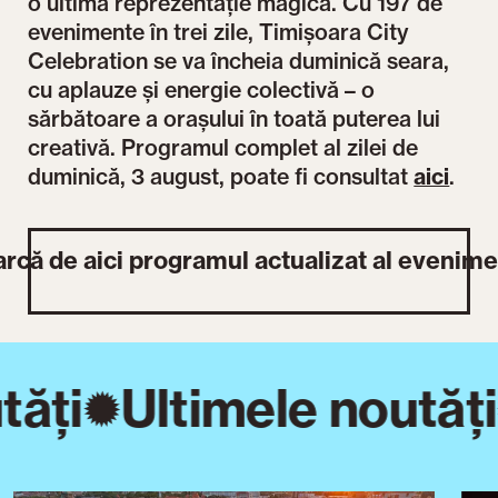
o ultimă reprezentație magică. Cu 197 de
evenimente în trei zile, Timișoara City
Celebration se va încheia duminică seara,
cu aplauze și energie colectivă – o
sărbătoare a orașului în toată puterea lui
creativă. Programul complet al zilei de
duminică, 3 august, poate fi consultat
aici
.
rcă de aici programul actualizat al evenime
ăți
Ultimele noutăți