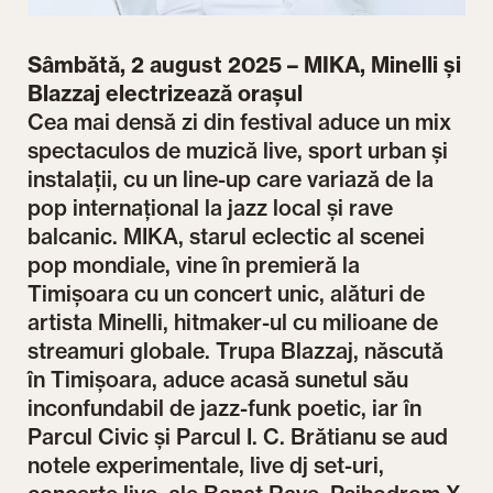
Sâmbătă, 2 august 2025 – MIKA, Minelli și
Blazzaj electrizează orașul
Cea mai densă zi din festival aduce un mix
spectaculos de muzică live, sport urban și
instalații, cu un line-up care variază de la
pop internațional la jazz local și rave
balcanic. MIKA, starul eclectic al scenei
pop mondiale, vine în premieră la
Timișoara cu un concert unic, alături de
artista Minelli, hitmaker-ul cu milioane de
streamuri globale. Trupa Blazzaj, născută
în Timișoara, aduce acasă sunetul său
inconfundabil de jazz-funk poetic, iar în
Parcul Civic și Parcul I. C. Brătianu se aud
notele experimentale, live dj set-uri,