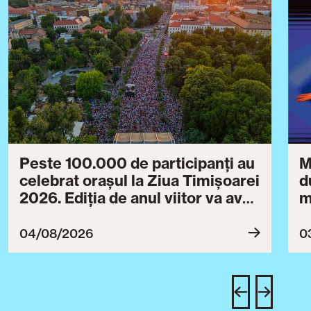
Peste 100.000 de participanți au
M
celebrat orașul la Ziua Timișoarei
d
2026. Ediția de anul viitor va avea
m
loc între 30 iulie și 3 august 2027
B
ce
04/08/2026
0
T
u
c