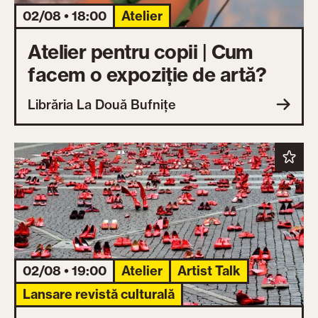
02/08 • 18:00
Atelier
Atelier pentru copii | Cum
facem o expoziție de artă?
Librăria La Două Bufnițe
02/08 • 19:00
Atelier
Artist Talk
Lansare revistă culturală