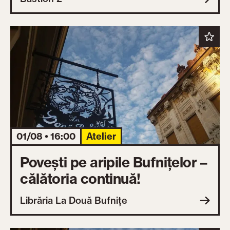
01/08 • 16:00
Atelier
Povești pe aripile Bufnițelor –
călătoria continuă!
Librăria La Două Bufnițe