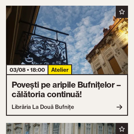
03/08 • 18:00
Atelier
Povești pe aripile Bufnițelor –
călătoria continuă!
Librăria La Două Bufnițe