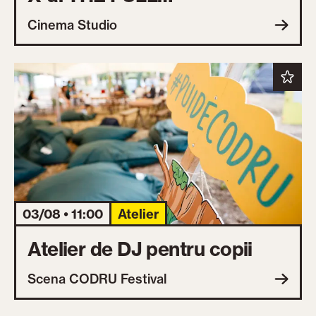
TRANSPARENCY CASTING -
Cinema Studio
WORKSHOP DE ACTORIE
03/08 • 11:00
Atelier
Atelier de DJ pentru copii
Scena CODRU Festival