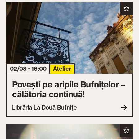
02/08 • 16:00
Atelier
Povești pe aripile Bufnițelor –
călătoria continuă!
Librăria La Două Bufnițe