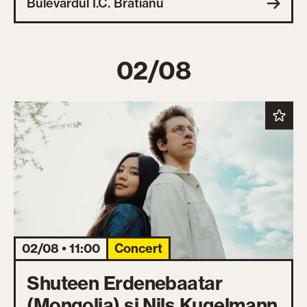
Bulevardul I.C. Brătianu
02/08
02/08 • 11:00
Concert
Shuteen Erdenebaatar
(Mongolia) și Nils Kugelmann