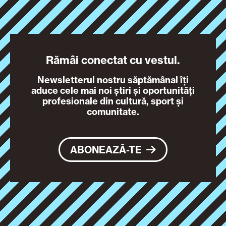
Rămâi conectat cu vestul.
Newsletterul nostru săptămânal îți
aduce cele mai noi știri și oportunități
profesionale din cultură, sport și
comunitate.
ABONEAZĂ-TE