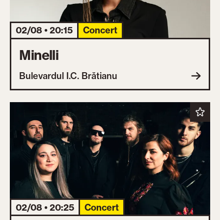
02/08 • 20:15
Concert
Minelli
Bulevardul I.C. Brătianu
02/08 • 20:25
Concert