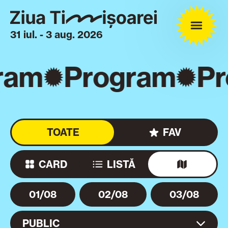
31 iul. - 3 aug. 2026
ram
Program
Pr
TOATE
FAV
CARD
LISTĂ
01/08
02/08
03/08
PUBLIC