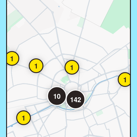
1
1
1
1
10
142
1