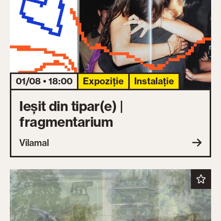
01/08 • 18:00
Expoziție
Instalație
Ieșit din tipar(e) |
fragmentarium
Vilamal