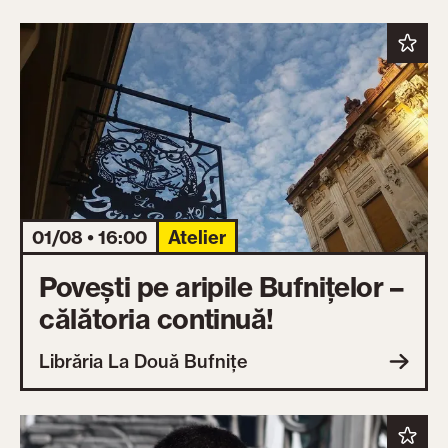
01/08 • 16:00
Atelier
Povești pe aripile Bufnițelor –
călătoria continuă!
Librăria La Două Bufnițe