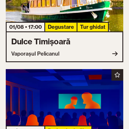
01/08 • 17:00
Degustare
Tur ghidat
Dulce Timișoară
Vaporașul Pelicanul