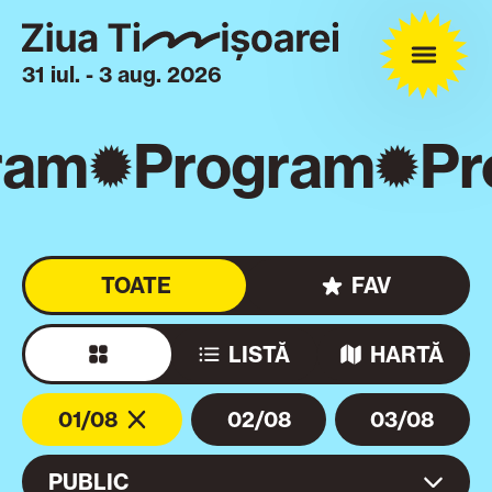
31 iul. - 3 aug. 2026
am
Program
Pr
TOATE
FAV
LISTĂ
HARTĂ
01/08
02/08
03/08
PUBLIC