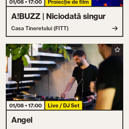
01/08 • 17:00
Proiecție de film
A!BUZZ | Niciodată singur
Casa Tineretului (FITT)
01/08 • 17:00
Live / DJ Set
Angel