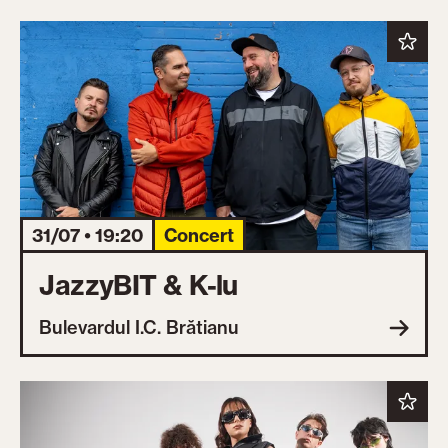
31/07 • 19:20
Concert
JazzyBIT & K-lu
Bulevardul I.C. Brătianu