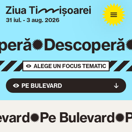
31 iul. - 3 aug. 2026
peră
Descoperă
ALEGE UN FOCUS TEMATIC
PE BULEVARD
vard
Pe Bulevard
P