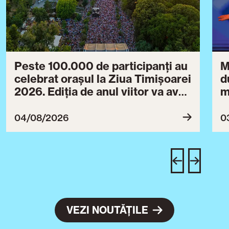
Peste 100.000 de participanți au
M
celebrat orașul la Ziua Timișoarei
d
2026. Ediția de anul viitor va avea
m
loc între 30 iulie și 3 august 2027
B
ce
04/08/2026
0
T
u
c
VEZI NOUTĂȚILE