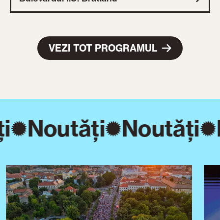
VEZI TOT PROGRAMUL
i
Noutăți
Noutăți