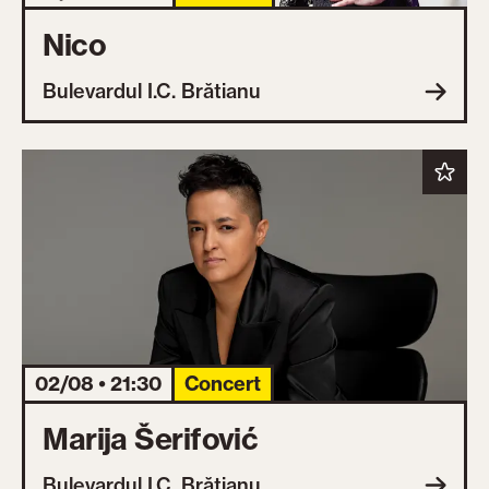
Nico
Bulevardul I.C. Brătianu
02/08 • 21:30
Concert
Marija Šerifović
Bulevardul I.C. Brătianu