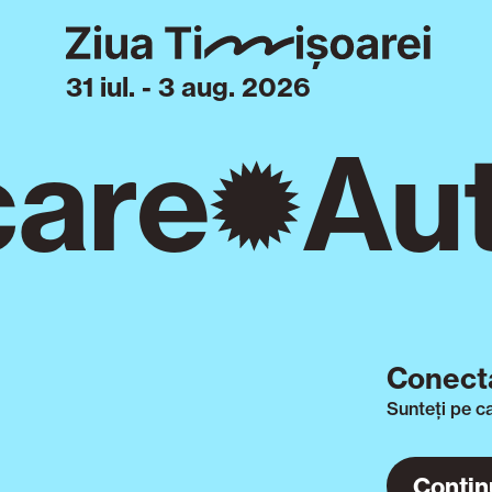
31 iul. - 3 aug. 2026
care
Aut
Conecta
Sunteți pe c
Contin