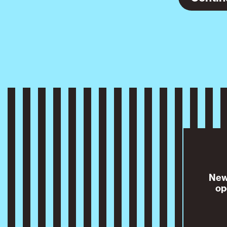
News
op