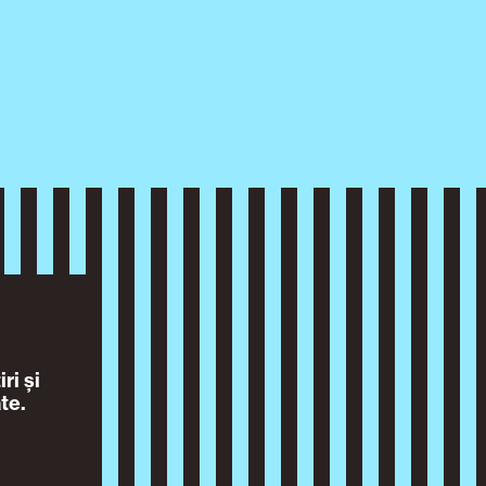
ri și
te.