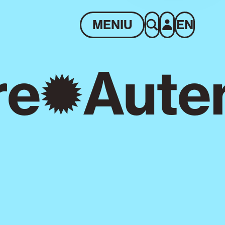
MENIU
EN
re
Auten